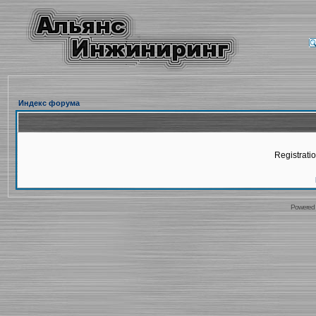
Индекс форума
Registratio
Powered