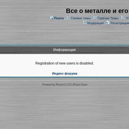
Все о металле и его
Поиск
Свежие темы
Горячие Темы
У
Модерация
Регистрация
Информация
Registration of new users is disabled.
Индекс форума
Powered by
JForum 2.1.9
©
JForum Team