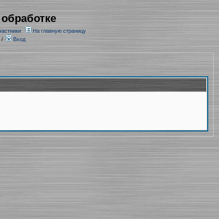
 обработке
частники
На главную страницу
/
Вход