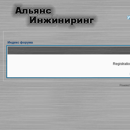
Индекс форума
Registratio
Powered