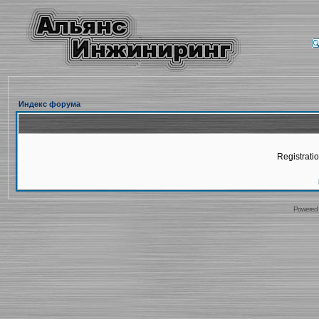
Индекс форума
Registratio
Powered