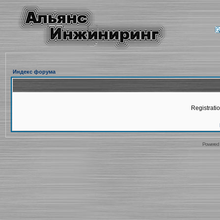
Индекс форума
Registratio
Powered