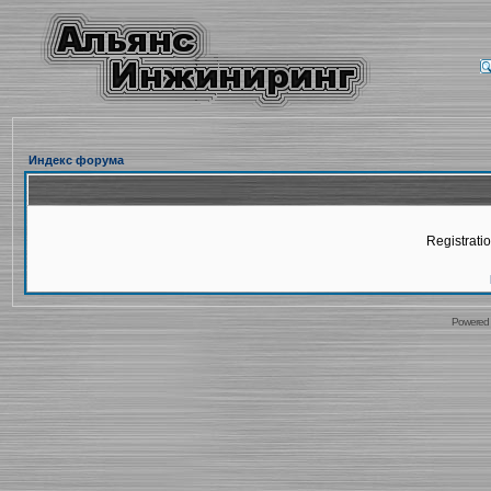
Индекс форума
Registratio
Powered