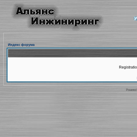
Индекс форума
Registratio
Powered