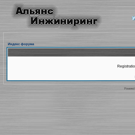
Индекс форума
Registratio
Powered