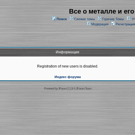
Все о металле и его
Поиск
Свежие темы
Горячие Темы
У
Модерация
Регистрация
Информация
Registration of new users is disabled.
Индекс форума
Powered by
JForum 2.1.9
©
JForum Team