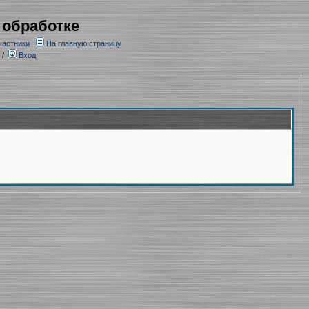
 обработке
частники
На главную страницу
/
Вход