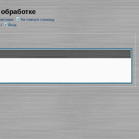
 обработке
частники
На главную страницу
/
Вход