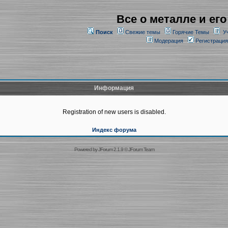
Все о металле и его
Поиск
Свежие темы
Горячие Темы
У
Модерация
Регистрация
Информация
Registration of new users is disabled.
Индекс форума
Powered by
JForum 2.1.9
©
JForum Team