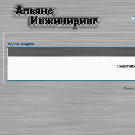
Индекс форума
Registratio
Powered