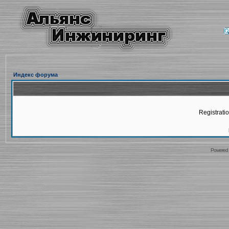
Индекс форума
Registratio
Powered