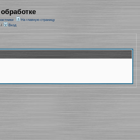
 обработке
частники
На главную страницу
/
Вход