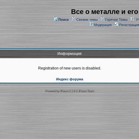
Все о металле и его
Поиск
Свежие темы
Горячие Темы
У
Модерация
Регистрация
Информация
Registration of new users is disabled.
Индекс форума
Powered by
JForum 2.1.9
©
JForum Team