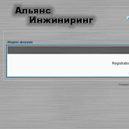
Индекс форума
Registratio
Powered