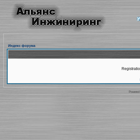
Индекс форума
Registratio
Powered