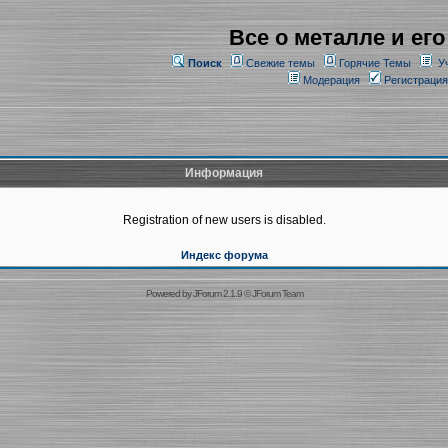
Все о металле и его
Поиск
Свежие темы
Горячие Темы
У
Модерация
Регистрация
Информация
Registration of new users is disabled.
Индекс форума
Powered by
JForum 2.1.9
©
JForum Team