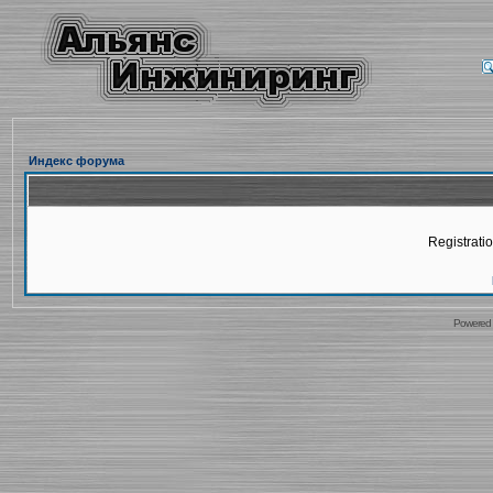
Индекс форума
Registratio
Powered