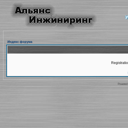
Индекс форума
Registratio
Powered