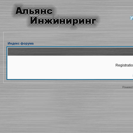
Индекс форума
Registratio
Powered