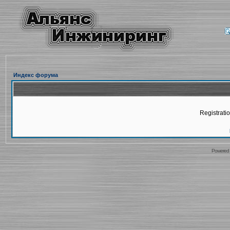
Индекс форума
Registratio
Powered