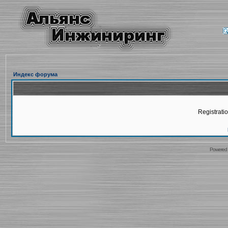
Индекс форума
Registratio
Powered