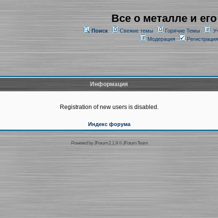
Все о металле и его
Поиск
Свежие темы
Горячие Темы
У
Модерация
Регистрация
Информация
Registration of new users is disabled.
Индекс форума
Powered by
JForum 2.1.9
©
JForum Team