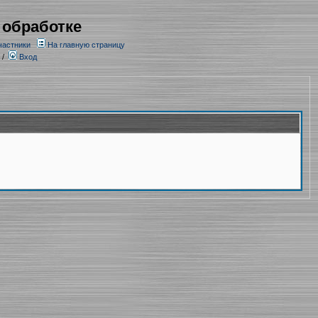
 обработке
частники
На главную страницу
/
Вход