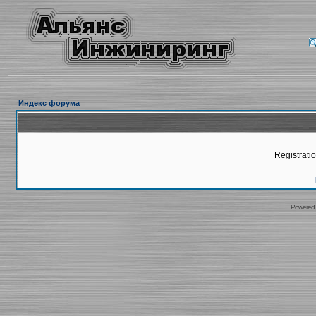
Индекс форума
Registratio
Powered