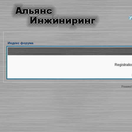
Индекс форума
Registratio
Powered