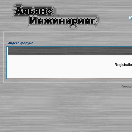
Индекс форума
Registratio
Powered