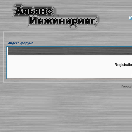
Индекс форума
Registratio
Powered