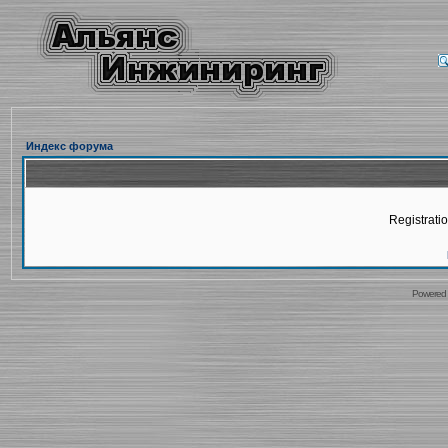
Индекс форума
Registratio
Powered