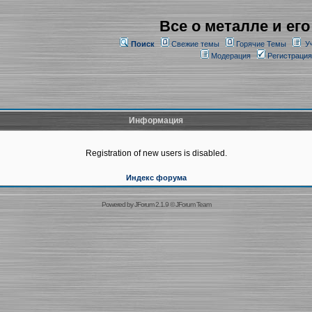
Все о металле и его
Поиск
Свежие темы
Горячие Темы
У
Модерация
Регистрация
Информация
Registration of new users is disabled.
Индекс форума
Powered by
JForum 2.1.9
©
JForum Team