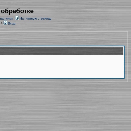
 обработке
частники
На главную страницу
/
Вход