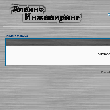
Индекс форума
Registratio
Powered