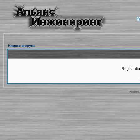
Индекс форума
Registratio
Powered