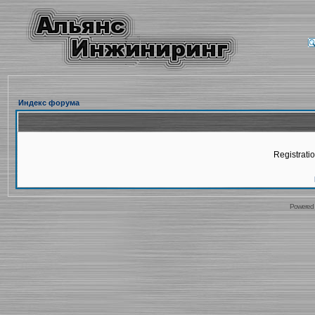
Индекс форума
Registratio
Powered