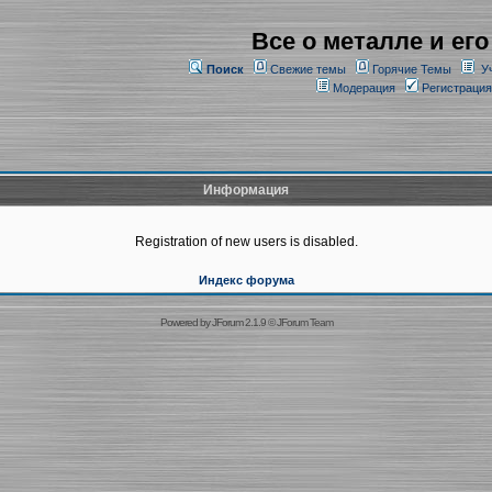
Все о металле и его
Поиск
Свежие темы
Горячие Темы
У
Модерация
Регистрация
Информация
Registration of new users is disabled.
Индекс форума
Powered by
JForum 2.1.9
©
JForum Team