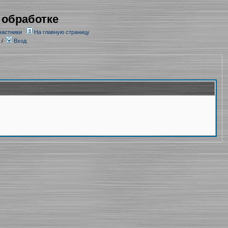
 обработке
частники
На главную страницу
/
Вход