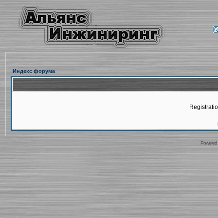
Индекс форума
Registratio
Powered