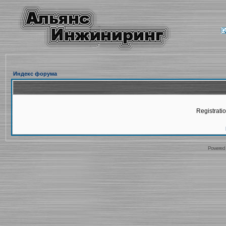
Индекс форума
Registratio
Powered