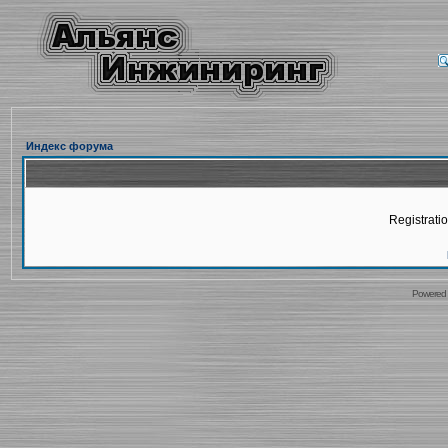
Индекс форума
Registratio
Powered