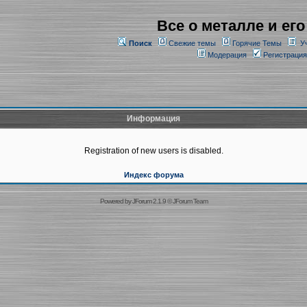
Все о металле и его
Поиск
Свежие темы
Горячие Темы
У
Модерация
Регистрация
Информация
Registration of new users is disabled.
Индекс форума
Powered by
JForum 2.1.9
©
JForum Team