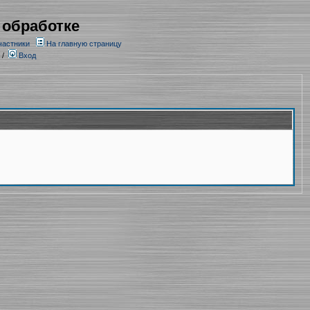
 обработке
частники
На главную страницу
/
Вход