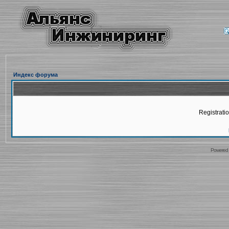
Индекс форума
Registratio
Powered