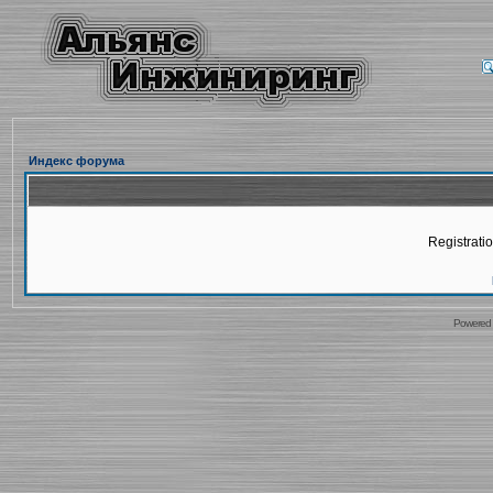
Индекс форума
Registratio
Powered