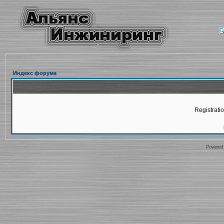
Индекс форума
Registratio
Powered