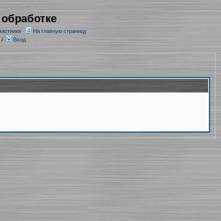
 обработке
частники
На главную страницу
/
Вход