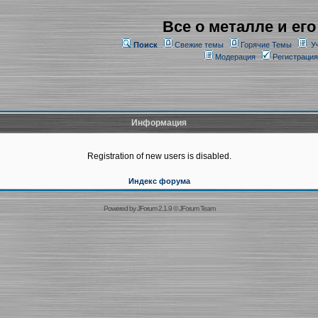
Все о металле и его
Поиск
Свежие темы
Горячие Темы
У
Модерация
Регистрация
Информация
Registration of new users is disabled.
Индекс форума
Powered by
JForum 2.1.9
©
JForum Team