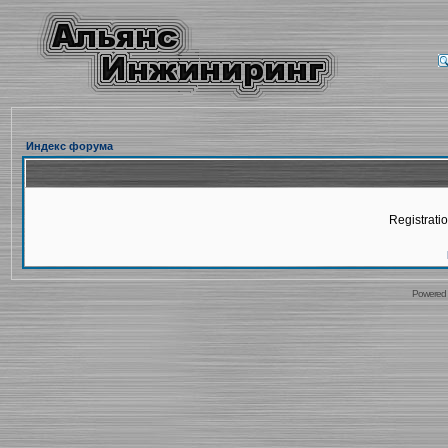
Индекс форума
Registratio
Powered