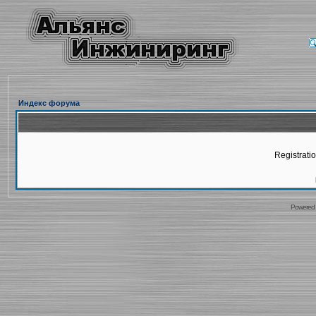
Индекс форума
Registratio
Powered