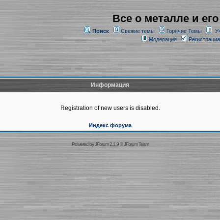
Все о металле и его
Поиск
Свежие темы
Горячие Темы
У
Модерация
Регистрация
Информация
Registration of new users is disabled.
Индекс форума
Powered by
JForum 2.1.9
©
JForum Team