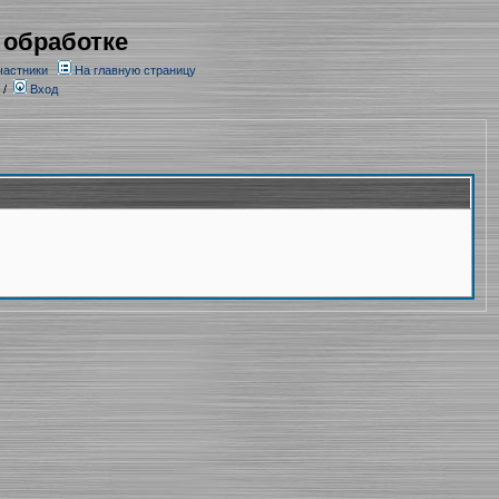
 обработке
частники
На главную страницу
/
Вход