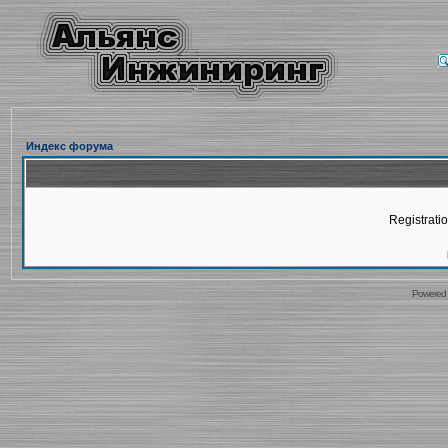
Индекс форума
Registratio
Powered