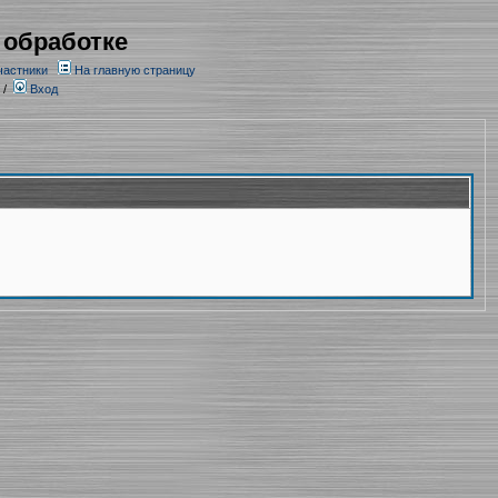
 обработке
частники
На главную страницу
/
Вход