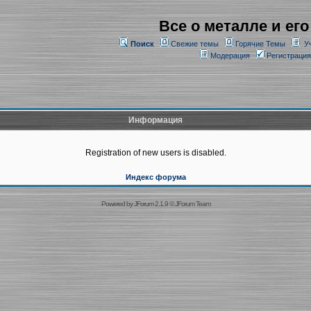
Все о металле и его
Поиск
Свежие темы
Горячие Темы
У
Модерация
Регистрация
Информация
Registration of new users is disabled.
Индекс форума
Powered by
JForum 2.1.9
©
JForum Team