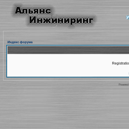
Индекс форума
Registratio
Powered