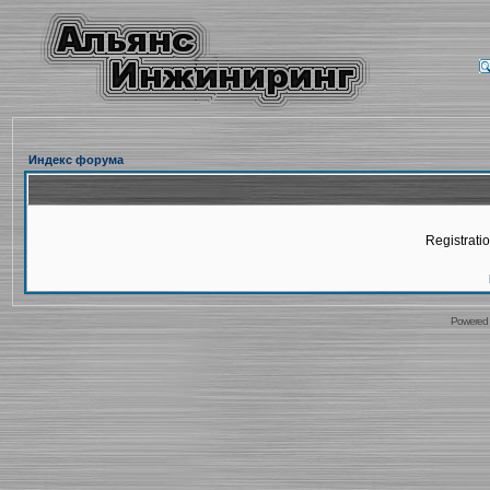
Индекс форума
Registratio
Powered