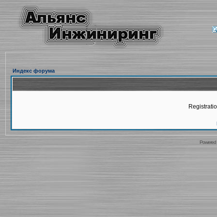
Индекс форума
Registratio
Powered