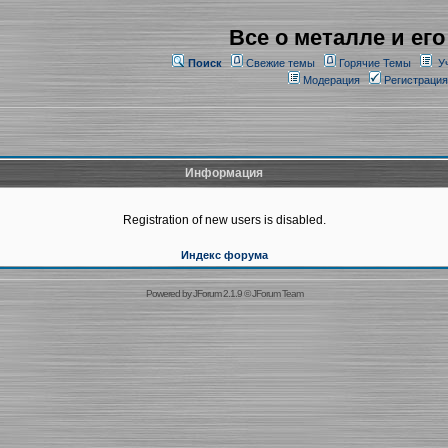
Все о металле и его
Поиск
Свежие темы
Горячие Темы
У
Модерация
Регистрация
Информация
Registration of new users is disabled.
Индекс форума
Powered by
JForum 2.1.9
©
JForum Team