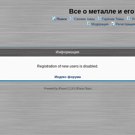
Все о металле и его
Поиск
Свежие темы
Горячие Темы
У
Модерация
Регистрация
Информация
Registration of new users is disabled.
Индекс форума
Powered by
JForum 2.1.9
©
JForum Team