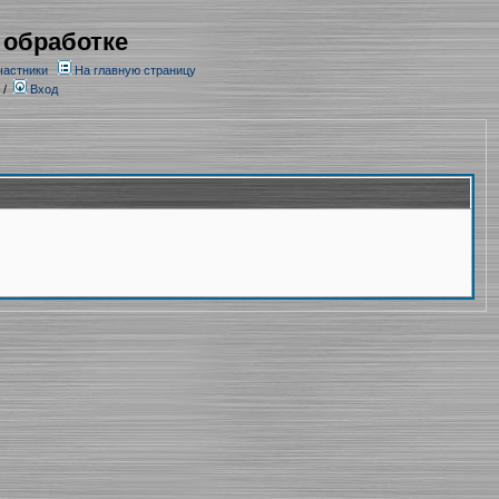
 обработке
частники
На главную страницу
/
Вход